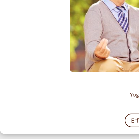
Yog
Er