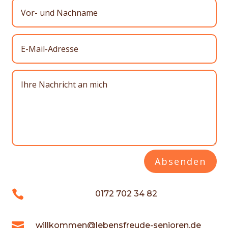
Absenden

0172 702 34 82

willkommen@lebensfreude-senioren.de